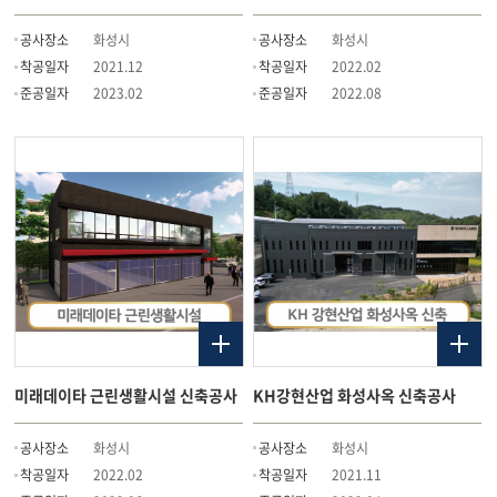
공사장소
화성시
공사장소
화성시
착공일자
2021.12
착공일자
2022.02
준공일자
2023.02
준공일자
2022.08
미래데이타 근린생활시설 신축공사
KH강현산업 화성사옥 신축공사
공사장소
화성시
공사장소
화성시
착공일자
2022.02
착공일자
2021.11