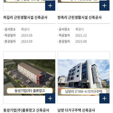
하길리 근린생활시설 신축공사
방축리 근린생활시설 신축공사
공사장소
화성시
공사장소
화성시
착공일자
2023.05
착공일자
2021.12
준공일자
2023.09
준공일자
2023.08
동성기업(주)물류창고 신축공사
남양 다가구주택 신축공사