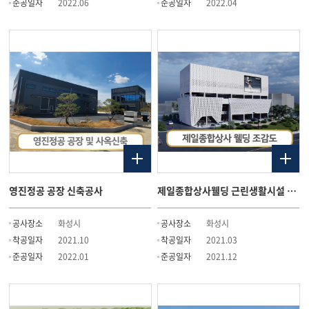
준공일자
2022.06
준공일자
2022.04
영진정공 공장 신축공사
제일종합상사웰딩 근린생활시설 신축공사
공사장소
화성시
공사장소
화성시
착공일자
2021.10
착공일자
2021.03
준공일자
2022.01
준공일자
2021.12