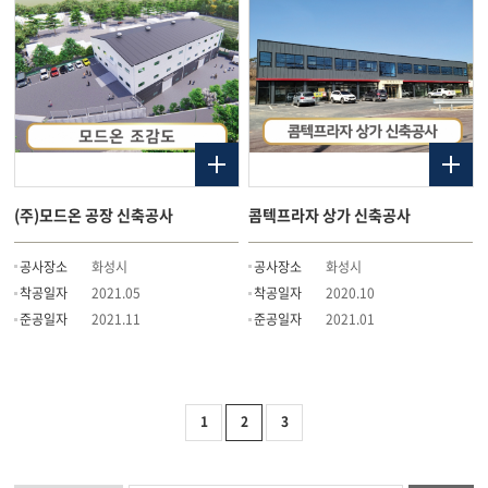
(주)모드온 공장 신축공사
콤텍프라자 상가 신축공사
공사장소
화성시
공사장소
화성시
착공일자
2021.05
착공일자
2020.10
준공일자
2021.11
준공일자
2021.01
1
2
3